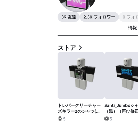
39 友達
2.3K フォロワー
0 フォ
情報
ストア
トレバークリーチャー
Santi_Jumboシ
ズキラー2のシャツ(カ
（黒）（再び修
ラー:B&W)
み）
5
5