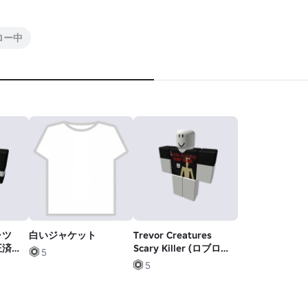
ロー中
ャツ
白いジャケット
Trevor Creatures
正済
Scary Killer (ロブロッ
5
クスゲームシャツ)
5