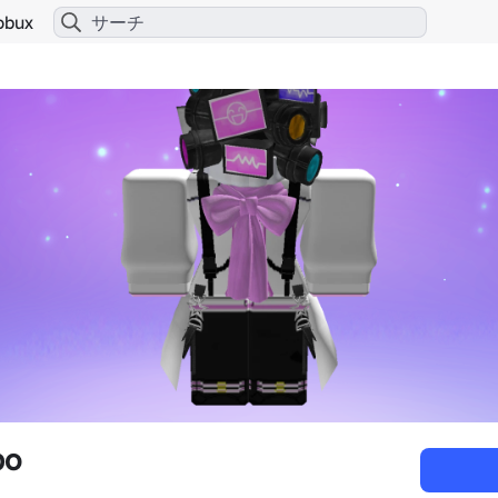
obux
bo