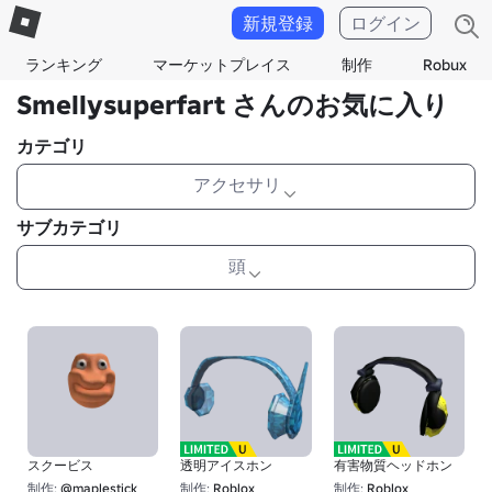
新規登録
ログイン
ランキング
マーケットプレイス
制作
Robux
Smellysuperfart さんのお気に入り
カテゴリ
アクセサリ
サブカテゴリ
頭
スクービス
透明アイスホン
有害物質ヘッドホン
制作:
@maplestick
制作:
Roblox
制作:
Roblox