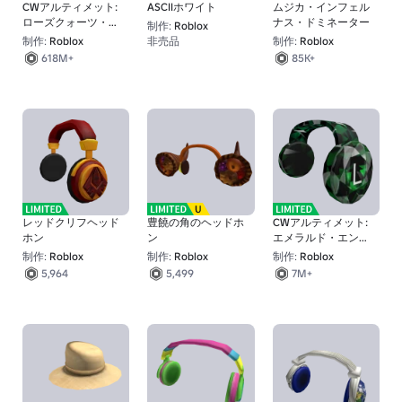
CWアルティメット:
ASCIIホワイト
ムジカ・インフェル
ローズクォーツ・リ
ナス・ドミネーター
制作:
Roblox
ベリオン
制作:
Roblox
非売品
制作:
Roblox
15K+
618M+
85K+
レッドクリフヘッド
豊饒の角のヘッドホ
CWアルティメット:
ホン
ン
エメラルド・エント
ロピー
制作:
Roblox
制作:
Roblox
制作:
Roblox
5,964
5,499
7M+