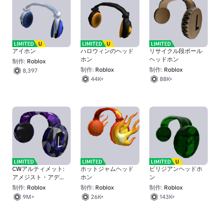
アイホン
ハロウィンのヘッド
リサイクル段ボール
ホン
ヘッドホン
制作:
Roblox
制作:
Roblox
制作:
Roblox
8,397
44K+
88K+
CWアルティメット:
ホットジャムヘッド
ビリジアンヘッドホ
アメジスト・アディ
ホン
ン
クション
制作:
Roblox
制作:
Roblox
制作:
Roblox
9M+
26K+
143K+