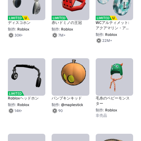
ディスコホン
赤いドミノの王冠
WCアルティメット:
アクアマリン・アチ
制作:
Roblox
制作:
Roblox
チュード
制作:
Roblox
30K+
7M+
22M+
Robloxヘッドホン
パンプキンキッド
毛糸のベビーモンス
ター
制作:
Roblox
制作:
@maplestick
制作:
Roblox
14K+
90
非売品