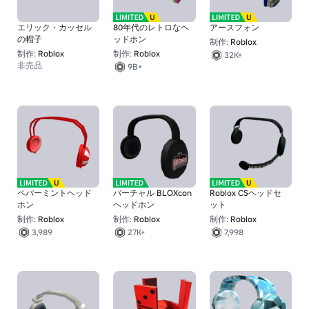
エリック・カッセル
80年代のレトロなヘ
アースフォン
の帽子
ッドホン
制作:
Roblox
制作:
Roblox
制作:
Roblox
32K+
非売品
9B+
ペパーミントヘッド
バーチャル BLOXcon
Roblox CSヘッドセ
ホン
ヘッドホン
ット
制作:
Roblox
制作:
Roblox
制作:
Roblox
3,989
27K+
7,998