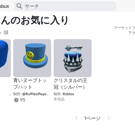
obux
ial さんのお気に入り
マーケットプ
頭
ア
青いヌーブトッ
クリスタルの王
プハット
冠（シルバー）
1
制作:
@RufflesPlaysMC
制作:
Roblox
95
非売品
1ページ