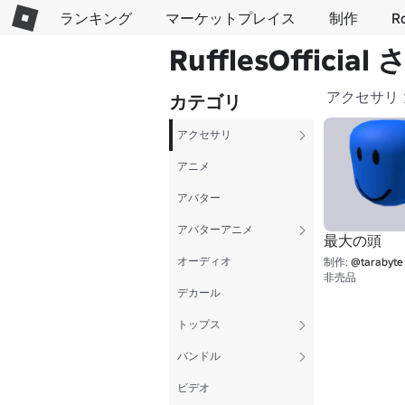
ランキング
マーケットプレイス
制作
R
RufflesOffic
アクセサリ
カテゴリ
アクセサリ
アニメ
アバター
アバターアニメ
最大の頭
オーディオ
制作:
@tarabyte
非売品
デカール
トップス
バンドル
ビデオ