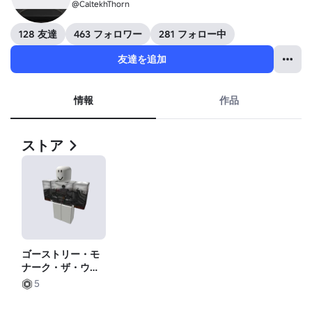
@CaltekhThorn
128 友達
463 フォロワー
281 フォロー中
友達を追加
情報
作品
ストア
ゴーストリー・モ
ナーク・ザ・ウォ
ーリアー
5