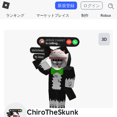
新規登録
ログイン
ランキング
マーケットプレイス
制作
Robux
3D
ChiroTheSkunk