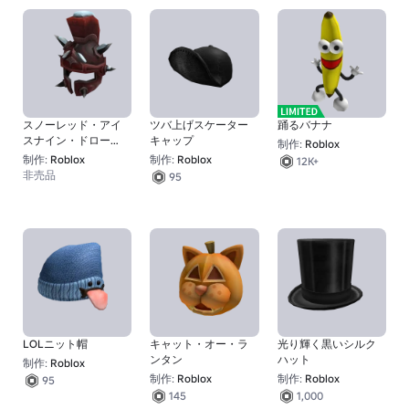
スノーレッド・アイ
ツバ上げスケーター
踊るバナナ
スナイン・ドローン
キャップ
制作:
Roblox
ヘルム
制作:
Roblox
制作:
Roblox
12K+
非売品
95
LOLニット帽
キャット・オー・ラ
光り輝く黒いシルク
ンタン
ハット
制作:
Roblox
制作:
Roblox
制作:
Roblox
95
145
1,000