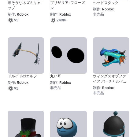
眠そうなネズミキャ
ブリザリア: フローズ
ヘッドスタック
ップ
ン
制作:
Roblox
制作:
Roblox
制作:
Roblox
非売品
95
249K+
ドルイドのエルフ
丸い耳
ウィングスオブファ
イア バーチャルドラ
制作:
Roblox
制作:
Roblox
ゴンマスク
非売品
制作:
Roblox
95
非売品