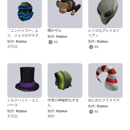
「ニンジャゴー」よ
聞かザル
レトロなグレイエイ
り、ジェイのマスク
リアン
制作:
Roblox
制作:
Roblox
制作:
Roblox
95
非売品
90
シルクハット・ユニ
中世の神秘的なずき
ねじれたクリスマズ
バース
ん
制作:
Roblox
制作:
Roblox
制作:
Roblox
95
非売品
無料