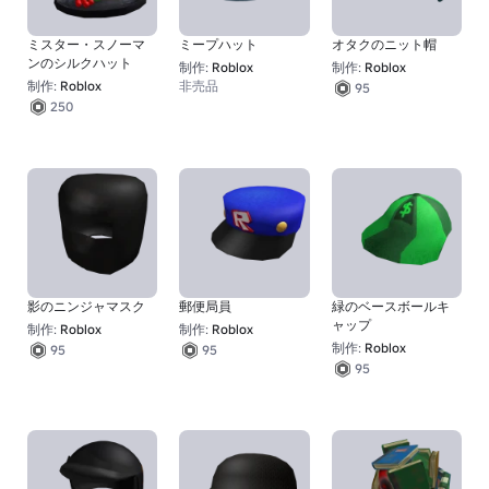
ミスター・スノーマ
ミープハット
オタクのニット帽
ンのシルクハット
制作:
Roblox
制作:
Roblox
制作:
Roblox
非売品
95
250
影のニンジャマスク
郵便局員
緑のベースボールキ
ャップ
制作:
Roblox
制作:
Roblox
制作:
Roblox
95
95
95