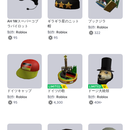
AH 1Wスーパーコブ
ギラギラ星のニット
ブックジラ
ラパイロット
帽
制作:
Roblox
制作:
Roblox
制作:
Roblox
322
95
95
ドイツキャップ
ドイツの歌
ドージ大統領
制作:
Roblox
制作:
Roblox
制作:
Roblox
95
4,300
40K+