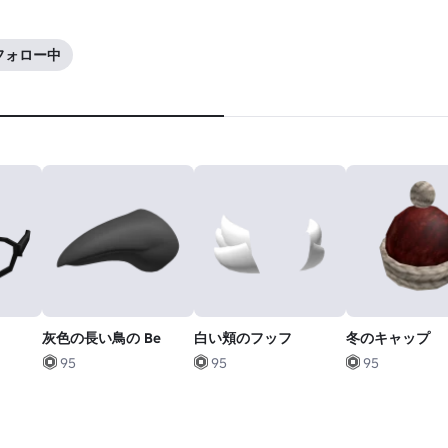
K フォロー中
灰色の長い鳥の Be
白い頬のフッフ
冬のキャップ
95
95
95