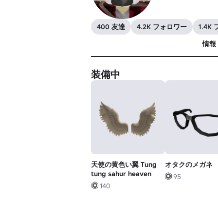
400 友達
4.2K フォロワー
1.4
情報
装備中
天使の黄色い翼 Tung
オタクのメガネ
tung sahur heaven
95
140