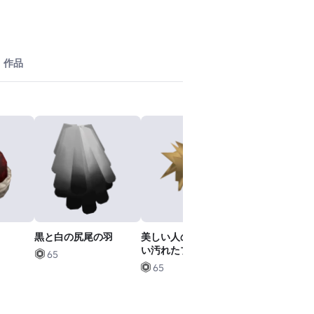
作品
黒と白の尻尾の羽
美しい人のための美し
クラシックな
い汚れたブロンドの髪
ロンドの髪
65
65
65