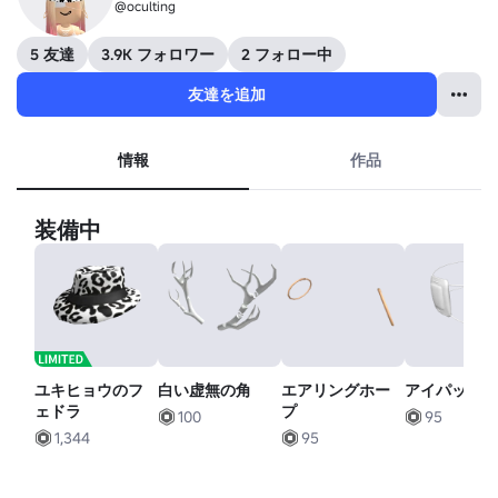
@oculting
5 友達
3.9K フォロワー
2 フォロー中
友達を追加
情報
作品
装備中
ユキヒョウのフ
白い虚無の角
エアリングホー
アイパッチ
ェドラ
プ
100
95
1,344
95