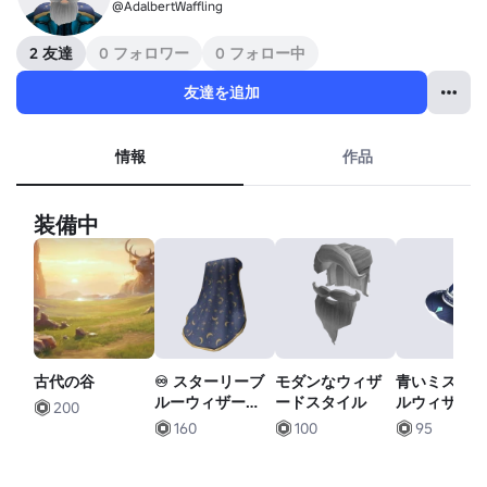
@AdalbertWaffling
2 友達
0 フォロワー
0 フォロー中
友達を追加
情報
作品
装備中
古代の谷
♾️ スターリーブ
モダンなウィザ
青いミステ
ルーウィザード
ードスタイル
ルウィザー
200
カーペット
ット
160
100
95