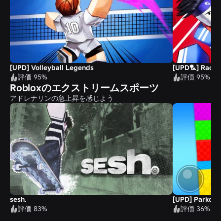
[UPD] Volleyball Legends
[UPD🏸] Racket
評価 95%
評価 95%
Robloxのエクストリームスポーツ
アドレナリンの急上昇を感じよう
sesh.
[UPD] Parkour
評価 83%
評価 36%