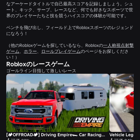
なアーケードタイトルで自己最高スコアを記録しましょう。シュ
ート、キック、サーブ、レースなど、何でも好きなスポーツで世
界のプレイヤーたちと技を競うハイスコアの体験が可能です。
ベンチを飛び出し、フィールド上でRobloxスポーツのレジェンド
になろう！
（他のRobloxゲームを探しているなら、Robloxの
一人称視点射撃
ゲーム
、
ホラー
、
ロールプレイゲーム
のページをお探しくださ
い！）
Robloxのレースゲーム
ゴールライン目指して激しいレース
[🏕️OFFROAD🏕️] Driving Empire🏎️ Car Racing📦RP
Vehicle Legend