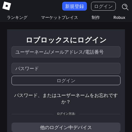
新規登録
ログイン
ランキング
マーケットプレイス
制作
Robux
ロブロックスにログイン
ユ
ー
ザ
ー
パ
ネ
ス
ー
ワ
ム/
ー
ログイン
メ
ド
ー
ル
パスワード、またはユーザーネームをお忘れです
ア
か？
ド
レ
ス/
ログイン方法:
電
話
他のログイン中デバイス
番