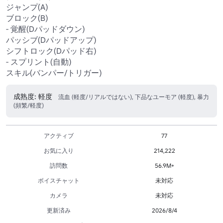
ジャンプ(A)

ブロック(B)

- 覚醒(Dパッドダウン)

パッシブ(Dパッドアップ)

シフトロック(Dパッド右)

- スプリント(自動)

スキル(バンパー/トリガー)
成熟度: 軽度
流血 (軽度/リアルではない), 下品なユーモア (軽度), 暴力
(頻繁/軽度)
アクティブ
77
お気に入り
214,222
訪問数
56.9M+
ボイスチャット
未対応
カメラ
未対応
更新済み
2026/8/4