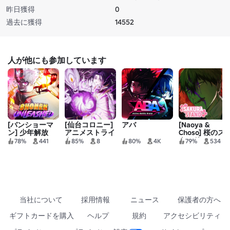
昨日獲得
0
過去に獲得
14552
人が他にも参加しています
[バンショーマ
[仙台コロニー]
アバ
[Naoya &
ン] 少年解放
アニメストライ
Choso] 桜のス
ク
タンド
78%
441
85%
8
80%
4K
79%
534
当社について
採用情報
ニュース
保護者の方へ
ギフトカードを購入
ヘルプ
規約
アクセシビリティ