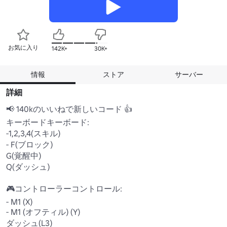
お気に入り
142K+
30K+
情報
ストア
サーバー
詳細
📢 140kのいいねで新しいコード 👍

キーボードキーボード:

-1,2,3,4(スキル)

- F(ブロック)

G(覚醒中)

Q(ダッシュ)

🎮コントローラーコントロール:

- M1 (X)

- M1 (オフティル) (Y)

ダッシュ(L3)
