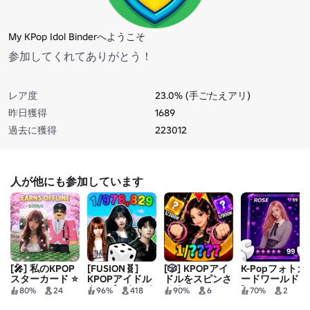
My KPop Idol Binderへようこそ
参加してくれてありがとう！
レア度
23.0% (手ごたえアリ)
昨日獲得
1689
過去に獲得
223012
人が他にも参加しています
[🎤] 私のKPOP
[FUSION🧬]
[🎲] KPOPアイ
K-Popフォトカ
スターカード ⭐
KPOPアイドル
ドルをスピンさ
ードワールド
をスピンさせる
せる
[Unchild、
80%
24
96%
418
90%
6
70%
2
Winner、
NMixx、