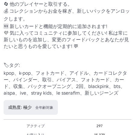
🔄 他のプレイヤーと取引する。

💰 コレクションからお金を稼ぎ、新しいパックをアンロッ
クします。

🆕 新しいカードと機能が定期的に追加されます!

💜 気に入ってコミュニティに参加してください! 私は常に
新しいものを追加し、変更のフィードバックとあなたが見
たいと思うものを愛しています! 💬

🏷️タグ:

kpop、k-pop、フォトカード、アイドル、カードコレクタ
ー、バインダー、取引、バイアス、フォトカード、カー
ド、収集、パックオープニング、2回、blackpink、bts、
aispa、ive、stray kids、le sserafim、新しいジーンズ
成熟度: 極少
全年齢対象
アクティブ
297
お気に入り
15,379