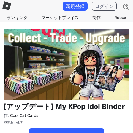
新規登録
ログイン
ランキング
マーケットプレイス
制作
Robux
[アップデート] My KPop Idol Binder
作:
Cool Cat Cards
成熟度: 極少