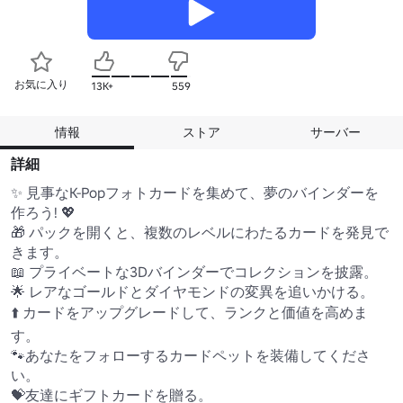
お気に入り
13K+
559
情報
ストア
サーバー
詳細
✨ 見事なK-Popフォトカードを集めて、夢のバインダーを
作ろう! 💖

🎁 パックを開くと、複数のレベルにわたるカードを発見で
きます。

📖 プライベートな3Dバインダーでコレクションを披露。

🌟 レアなゴールドとダイヤモンドの変異を追いかける。

⬆️ カードをアップグレードして、ランクと価値を高めま
す。

🐾あなたをフォローするカードペットを装備してくださ
い。

💝友達にギフトカードを贈る。
