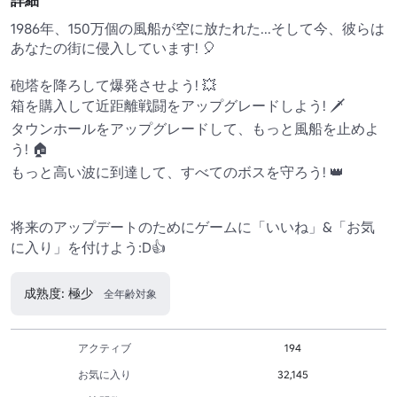
詳細
1986年、150万個の風船が空に放たれた...そして今、彼らは
あなたの街に侵入しています! 🎈

砲塔を降ろして爆発させよう! 💥

箱を購入して近距離戦闘をアップグレードしよう! 🗡️

タウンホールをアップグレードして、もっと風船を止めよ
う! 🏠

もっと高い波に到達して、すべてのボスを守ろう! 👑

将来のアップデートのためにゲームに「いいね」&「お気
に入り」を付けよう:D👍
成熟度: 極少
全年齢対象
アクティブ
194
お気に入り
32,145