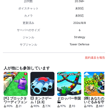
訪問数
20.5M+
ボイスチャット
未対応
カメラ
未対応
更新済み
2026/8/8
サーバーのサイズ
6
Strategy
ジャンル
Tower Defense
サブジャンル
規約違反を報告
人が他にも参加しています
[⛏️] ブロックタ
💥 タンクゲー
ドロッパー帝国
[🧸] あなたのぬ
ワーディフェン
ム！[2.3]
🏭
いぐるみを守
ス！
れ！TD
90%
21
90%
7.7K
97%
93
98%
887