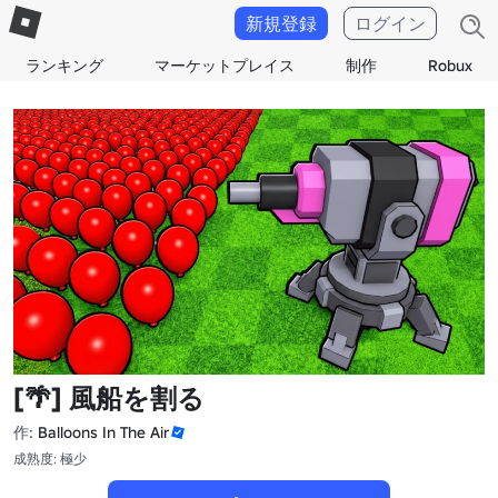
新規登録
ログイン
ランキング
マーケットプレイス
制作
Robux
[🌴] 風船を割る
作:
Balloons In The Air
成熟度: 極少