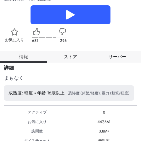
お気に入り
681
296
情報
ストア
サーバー
詳細
まもなく
成熟度: 軽度 • 年齢 16歳以上
恐怖度 (頻繁/軽度), 暴力 (頻繁/軽度)
アクティブ
0
お気に入り
447,661
訪問数
3.8M+
ボイスチャット
未対応