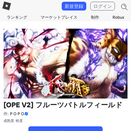
新規登録
ログイン
ランキング
マーケットプレイス
制作
Robux
[OPE V2] フルーツバトルフィールド
作:
P O P O
成熟度: 軽度