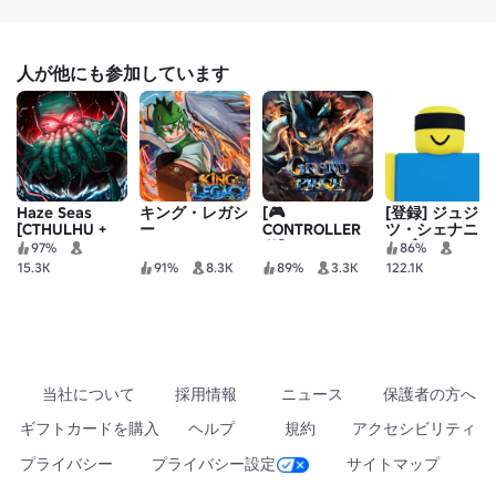
人が他にも参加しています
Haze Seas
キング・レガシ
[🎮
[登録] ジュジュ
[CTHULHU +
ー
CONTROLLER
ツ・シェナニガ
DUAL DARK
🎮] Grand
ンズ
97%
86%
BLADE]
Piece Online
15.3K
91%
8.3K
89%
3.3K
122.1K
当社について
採用情報
ニュース
保護者の方へ
ギフトカードを購入
ヘルプ
規約
アクセシビリティ
プライバシー
プライバシー設定
サイトマップ