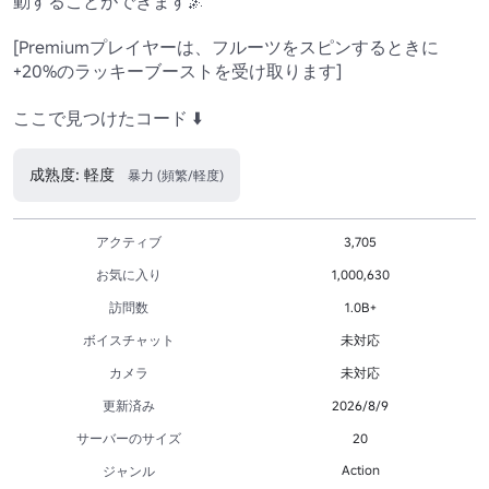
動することができます🌌

[Premiumプレイヤーは、フルーツをスピンするときに
+20%のラッキーブーストを受け取ります]

ここで見つけたコード ⬇️
成熟度: 軽度
暴力 (頻繁/軽度)
アクティブ
3,705
お気に入り
1,000,630
訪問数
1.0B+
ボイスチャット
未対応
カメラ
未対応
更新済み
2026/8/9
サーバーのサイズ
20
Action
ジャンル