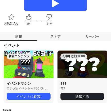
お気に入り
1M+
61K+
情報
ストア
サーバー
イベント
新着コンテンツ
8月8日(土) 17:00
イベントマシン
???
ランダムイベント+バランス調整
???
イベントに参加
通知する