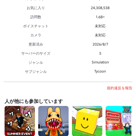
お気に入り
24,308,538
訪問数
1.6B+
ボイスチャット
未対応
カメラ
未対応
更新済み
2026/8/7
サーバーのサイズ
5
Simulation
ジャンル
Tycoon
サブジャンル
規約違反を報告
人が他にも参加しています