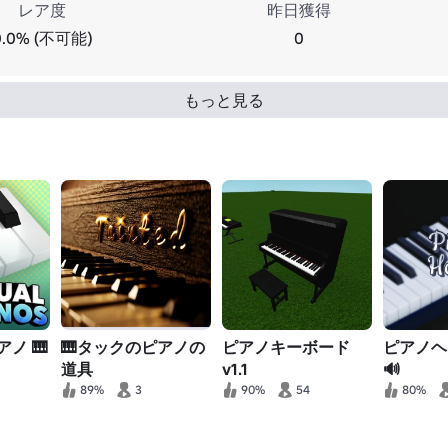
レア度
昨日獲得
0.0% (不可能)
0
もっと見る
ノ 🎹
🎹タックのピアノの
ピアノキーボード
ピアノヘ
道具
v1.1
🔊
89%
3
90%
54
80%