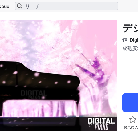
obux
デ
作:
Dig
成熟度:
お気に