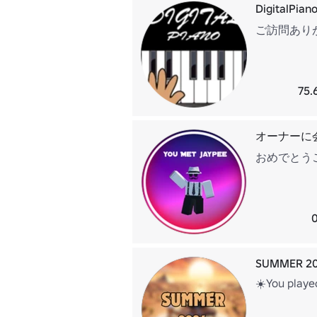
DigitalP
ご訪問あり
75
オーナーに
おめでとうご
SUMMER 2
☀️You playe