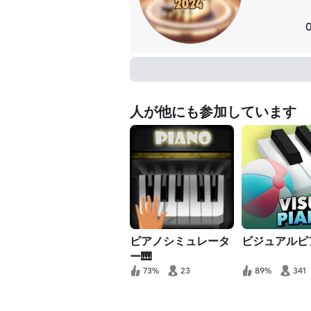
人が他にも参加しています
ピアノシミュレータ
ビジュアルピア
ー🎹
73%
23
89%
341