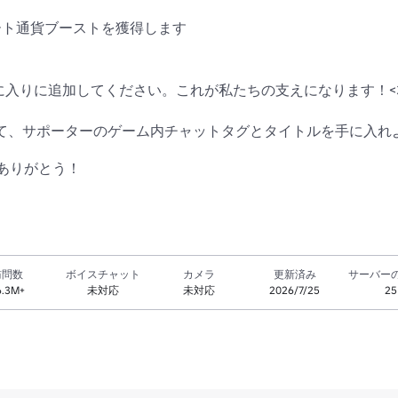
ノート通貨ブーストを獲得します

に入りに追加してください。これが私たちの支えになります！<3
ープに参加して、サポーターのゲーム内チャットタグとタイトルを手に入れ
ありがとう！
訪問数
ボイスチャット
カメラ
更新済み
サーバー
6.3M+
未対応
未対応
2026/7/25
25