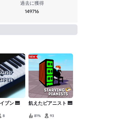
過去に獲得
149716
イブン 🎹
飢えたピアニスト 🎹
8
81%
93