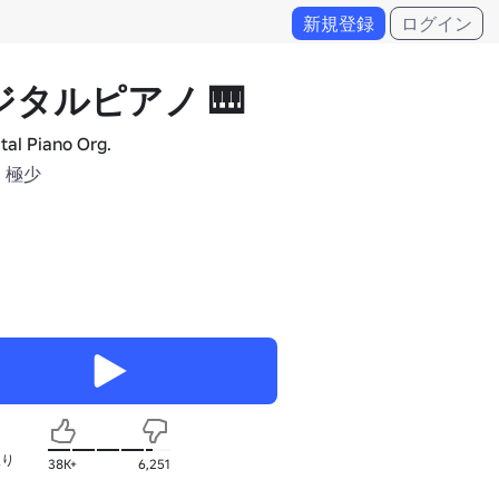
新規登録
ログイン
ジタルピアノ 🎹
ital Piano Org.
 極少
入り
38K+
6,251