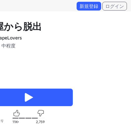
新規登録
ログイン
屋から脱出
apeLovers
: 中程度
入り
11K+
2,759