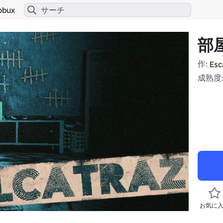
obux
部
作:
Esc
成熟度
お気に