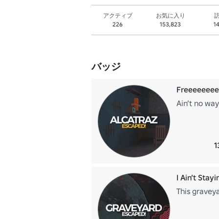
アクティブ
お気に入り
226
153,823
1
バッジ
Freeeeeee
Ain’t no way
1
I Ain’t Stay
This graveya