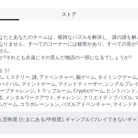
ストア
なたとあなたのチームは、複雑なパズルを解決し、謎の謎を解
なりません。すべてのコーナーには秘密があり、すべての音が
ん。

?それとも永遠にその歪んだ物語の一部になるでしょうか?

う!

, ミステリー, 謎, アドベンチャー, 脳ゲーム, タイミングゲーム
事, サバイバル, マインドゲーム, マインドティーザー, シングルプ
ープチャレンジ, トラップルーム, Crypticゲーム, ヒントハント
性, メンタルワークアウト, チャレンジ, クリエイティブパズル, 
ムゲーム, コラボレーション, パズルアドベンチャー, マインド
), 恐怖度 (たまにある/中程度), ギャンブル (プレイできないギ