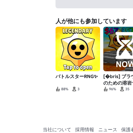
人が他にも参加しています
バトルスターRNG✨
[�bris] ブ
のための溶岩
バル！ 🔥
88%
3
96%
35
当社について
採用情報
ニュース
保護