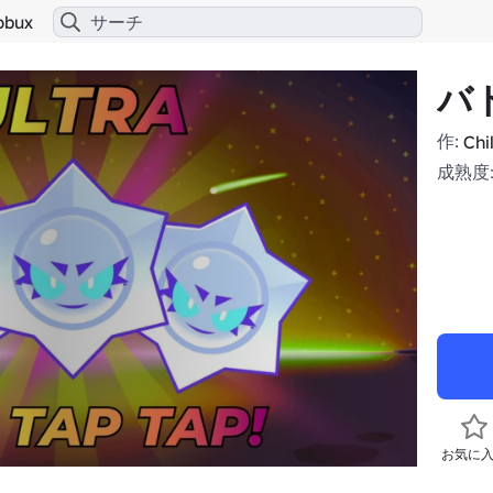
obux
バト
作:
Chi
成熟度:
お気に