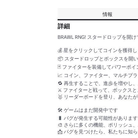
情報
詳細
BRAWL RNG! スタードロップ
💰 星をクリックしてコインを獲得し
📦 スタードロップとボックスを開
🃏 ファイターを装備してパワーポ
📈 コイン、ファイター、マルチプ
🔁 再生することで、進歩を増やし
⚔️ ファイターと戦って、ボックス
🥇 リーダーボードを登り、あなた
🛠️ ゲームはまだ開発中です 

🐛 バグが発生する可能性があります

🎨 さらに多くの機能、ポリッシュ、
📩 バグを見つけたら、私たちに知ら