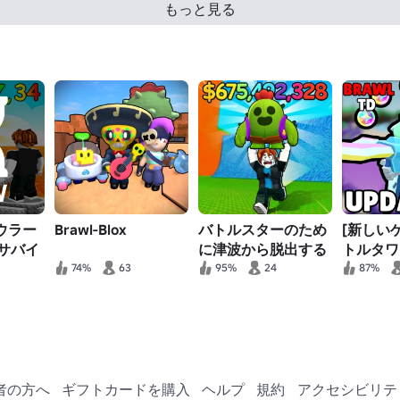
もっと見る
ラウラー
Brawl-Blox
バトルスターのため
[新しいゲ
サバイ
に津波から脱出する
トルタワ
ンス
74%
63
95%
24
87%
者の方へ
ギフトカードを購入
ヘルプ
規約
アクセシビリテ