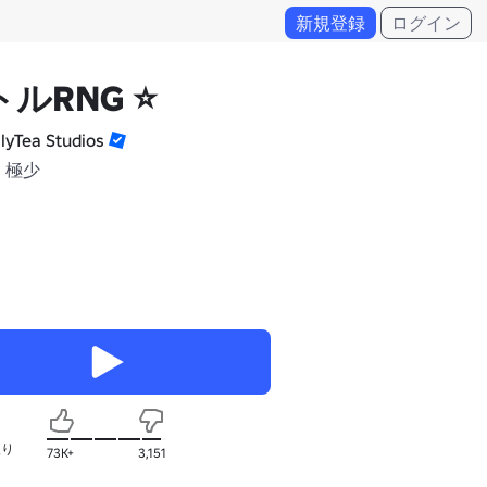
新規登録
ログイン
ルRNG ⭐
llyTea Studios
 極少
入り
73K+
3,151