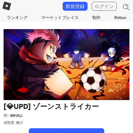
新規登録
ログイン
ランキング
マーケットプレイス
制作
Robux
[💎UPD] ゾーンストライカー
作:
WHAU.
成熟度: 極少