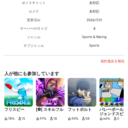
ボイスチャット
未対応
カメラ
未対応
更新済み
2026/7/21
サーバーのサイズ
8
Sports & Racing
ジャンル
Sports
サブジャンル
規約違反を報告
人が他にも参加しています
フリスビー
[⚽] スキルフル
フットボルト
バレーボールレ
ジェンドスピン
シミュレーター
78%
15
97%
18
90%
58
66%
5