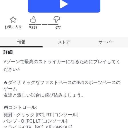
お気に入り
9,939
677
情報
ストア
サーバー
詳細
⚡ゾーンで最高のストライカーになるためにプレイしてく
ださい⚡

🔥ダイナミックなファストペースの4v4スポーツベースの
ゲーム

友達と激しい試合に飛び込みましょう。

🎮コントロール:

発射 - クリック [PC], RT [コンソール]

バンプ - Q [PC], LT [コンソール]

スライド-CTRL [PC], X [CONSOLE]
