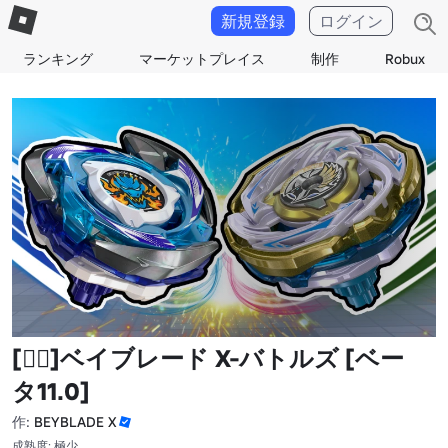
新規登録
ログイン
ランキング
マーケットプレイス
制作
Robux
[🐦‍🔥]ベイブレード X-バトルズ [ベー
タ11.0]
作:
BEYBLADE X
成熟度: 極少