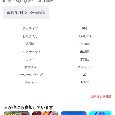
©HK,HM,PD,BBX    © TOMY
成熟度: 極少
全年齢対象
アクティブ
992
お気に入り
3,411,789
訪問数
156.1M+
ボイスチャット
未対応
カメラ
未対応
更新済み
2026/8/5
サーバーのサイズ
27
Action
ジャンル
規約違反を報告
人が他にも参加しています