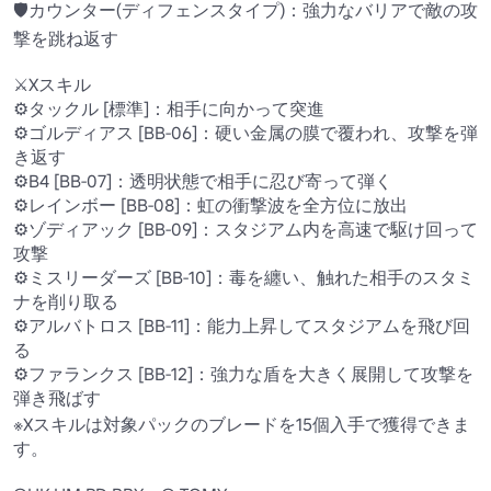
🛡️カウンター(ディフェンスタイプ)：強力なバリアで敵の攻
撃を跳ね返す

⚔️Xスキル

⚙タックル [標準]：相手に向かって突進

⚙ゴルディアス [BB-06]：硬い金属の膜で覆われ、攻撃を弾
き返す

⚙B4 [BB-07]：透明状態で相手に忍び寄って弾く

⚙レインボー [BB-08]：虹の衝撃波を全方位に放出

⚙ゾディアック [BB-09]：スタジアム内を高速で駆け回って
攻撃

⚙ミスリーダーズ [BB-10]：毒を纏い、触れた相手のスタミ
ナを削り取る

⚙アルバトロス [BB-11]：能力上昇してスタジアムを飛び回
る

⚙ファランクス [BB-12]：強力な盾を大きく展開して攻撃を
弾き飛ばす

※Xスキルは対象パックのブレードを15個入手で獲得できま
す。
