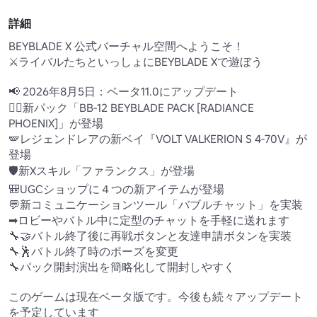
詳細
BEYBLADE X 公式バーチャル空間へようこそ！

⚔️ライバルたちといっしょにBEYBLADE Xで遊ぼう

📢 2026年8月5日：ベータ11.0にアップデート

🐦‍🔥新パック「BB-12 BEYBLADE PACK [RADIANCE 
PHOENIX]」が登場

🪽レジェンドレアの新ベイ『VOLT VALKERION S 4-70V』が
登場

🛡️新Xスキル「ファランクス」が登場

🎒UGCショップに４つの新アイテムが登場

💬新コミュニケーションツール「バブルチャット」を実装

➡ロビーやバトル中に定型のチャットを手軽に送れます

🔧🤝バトル終了後に再戦ボタンと友達申請ボタンを実装

🔧🕺バトル終了時のポーズを変更

🔧パック開封演出を簡略化して開封しやすく

このゲームは現在ベータ版です。今後も続々アップデート
を予定しています
