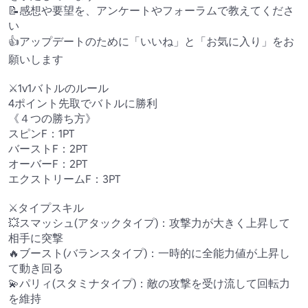
📝感想や要望を、アンケートやフォーラムで教えてくださ
い

👍アップデートのために「いいね」と「お気に入り」をお
願いします

⚔️1v1バトルのルール

4ポイント先取でバトルに勝利

《４つの勝ち方》

スピンF：1PT

バーストF：2PT

オーバーF：2PT

エクストリームF：3PT

⚔️タイプスキル

💥スマッシュ(アタックタイプ)：攻撃力が大きく上昇して
相手に突撃

🔥ブースト(バランスタイプ)：一時的に全能力値が上昇し
て動き回る

💫パリィ(スタミナタイプ)：敵の攻撃を受け流して回転力
を維持
