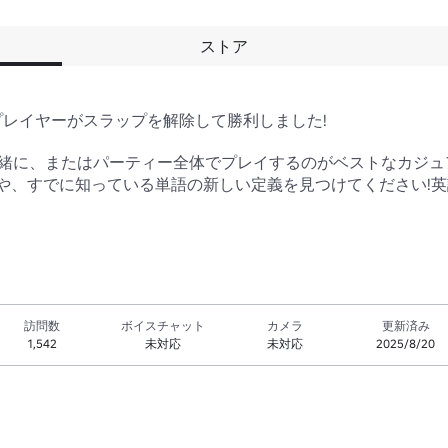
ストア
レイヤーがスラップを解除して勝利しました!

、友達と一緒に、またはパーティー全体でプレイするのがベストなカ
や、すでに知っている単語の新しい定義を見つけてください!
訪問数
ボイスチャット
カメラ
更新済み
1,542
未対応
未対応
2025/8/20