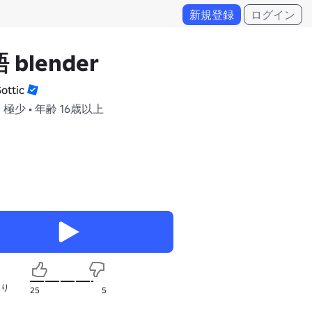
新規登録
ログイン
 blender
ottic
 極少 • 年齢 16歳以上
入り
25
5