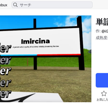
obux
単語
作:
@iG
成熟度:
お気に