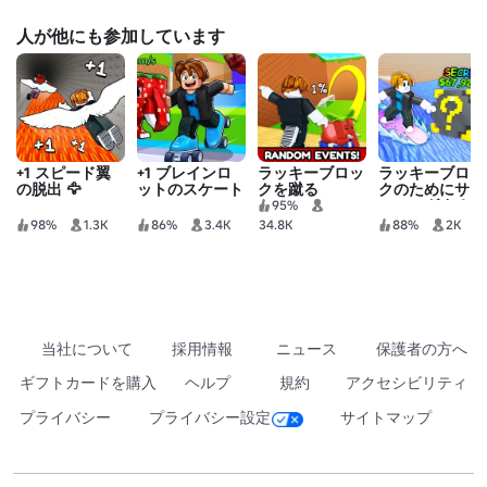
人が他にも参加しています
+1 スピード翼
+1 ブレインロ
ラッキーブロッ
ラッキーブロッ
の脱出 🦅
ットのスケート
クを蹴る
クのためにサー
フィングする
95%
98%
1.3K
86%
3.4K
34.8K
88%
2K
当社について
採用情報
ニュース
保護者の方へ
ギフトカードを購入
ヘルプ
規約
アクセシビリティ
プライバシー
プライバシー設定
サイトマップ