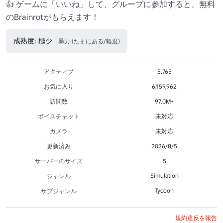
👍 ゲームに「いいね」して、グループに参加すると、無料
のBrainrotがもらえます！
成熟度: 極少
暴力 (たまにある/軽度)
アクティブ
5,765
お気に入り
6,159,962
訪問数
97.0M+
ボイスチャット
未対応
カメラ
未対応
更新済み
2026/8/5
サーバーのサイズ
5
Simulation
ジャンル
Tycoon
サブジャンル
規約違反を報告