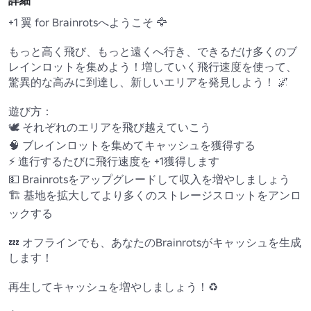
詳細
+1 翼 for Brainrotsへようこそ 🦅 

もっと高く飛び、もっと遠くへ行き、できるだけ多くのブ
レインロットを集めよう！増していく飛行速度を使って、
驚異的な高みに到達し、新しいエリアを発見しよう！ 🌌

遊び方：

🕊️ それぞれのエリアを飛び越えていこう 

🧠 ブレインロットを集めてキャッシュを獲得する 

⚡ 進行するたびに飛行速度を +1獲得します 

💵 Brainrotsをアップグレードして収入を増やしましょう 

🏗️ 基地を拡大してより多くのストレージスロットをアンロ
ックする 

💤 オフラインでも、あなたのBrainrotsがキャッシュを生成
します！

再生してキャッシュを増やしましょう！♻️ 
