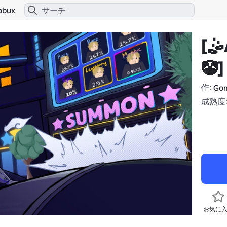
obux
[
🤡]
作:
Go
成熟度:
お気に