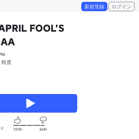
新規登録
ログイン
APRIL FOOL'S
 AA
mu
 軽度
入り
721K+
65K+