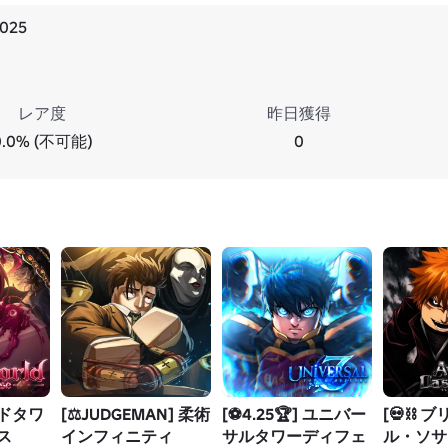
2025
レア度
昨日獲得
0.0% (不可能)
0
ドタワ
[⚖️JUDGEMAN] 柔術
[⚽4.25🏆] ユニバー
[💀⛓️
ス
インフィニティ
サルタワーディフェ
ル・ソサ