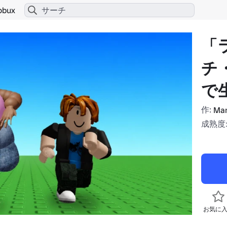
obux
「
チ
で
作:
Man
成熟度:
お気に