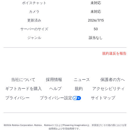
ボイスチャット
未対応
カメラ
未対応
更新済み
2026/7/15
サーバーのサイズ
50
ジャンル
該当なし
規約違反を報告
当社について
採用情報
ニュース
保護者の方へ
ギフトカードを購入
ヘルプ
規約
アクセシビリティ
プライバシー
プライバシー設定
サイトマップ
©2026 Roblox Corporation. Roblox、RobloxロゴおよびPowering Imaginationは、米国並びにその他の国における登
録商標および非登録商標です。