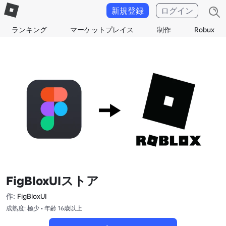
新規登録
ログイン
ランキング
マーケットプレイス
制作
Robux
FigBloxUIストア
作:
FigBloxUI
成熟度: 極少 • 年齢 16歳以上