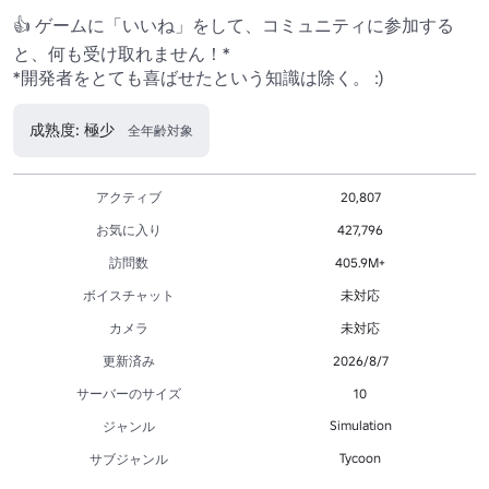
👍 ゲームに「いいね」をして、コミュニティに参加する
と、何も受け取れません！* 

*開発者をとても喜ばせたという知識は除く。 :)
成熟度: 極少
全年齢対象
アクティブ
20,807
お気に入り
427,796
訪問数
405.9M+
ボイスチャット
未対応
カメラ
未対応
更新済み
2026/8/7
サーバーのサイズ
10
Simulation
ジャンル
Tycoon
サブジャンル