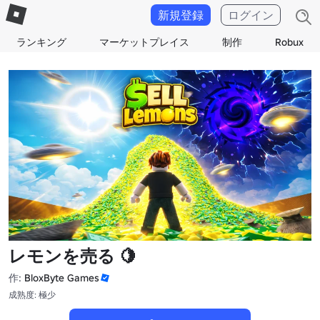
新規登録
ログイン
ランキング
マーケットプレイス
制作
Robux
レモンを売る 🍋
作:
BloxByte Games
成熟度: 極少