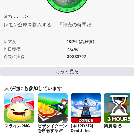
卸売りレモン
レモン倉庫を購入する。-「卸売の時間だ」
レア度
18.9% (高難度)
昨日獲得
77246
過去に獲得
30333797
もっと見る
人が他にも参加しています
スライムRNG
ピザタイクーン
[☀️UPD2🎣]
鶏農場 🐣
を所有する🍕
Zenith Inc