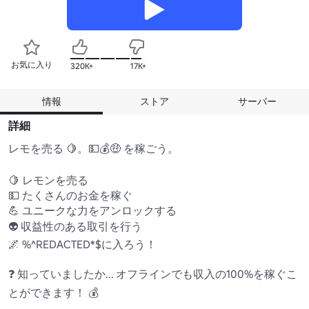
お気に入り
320K+
17K+
情報
ストア
サーバー
詳細
レモを売る 🍋。💵💰🤑 を稼ごう。 

🍋 レモンを売る

💵 たくさんのお金を稼ぐ

💪 ユニークな力をアンロックする 

👽 収益性のある取引を行う 

🌌 %^REDACTED*$に入ろう！ 

❓ 知っていましたか... オフラインでも収入の100%を稼ぐこ
とができます！ 💰 
