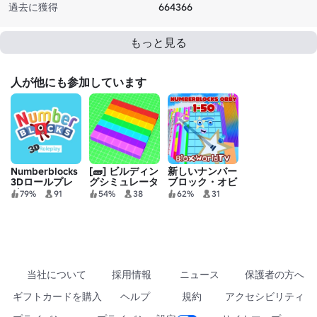
過去に獲得
664366
もっと見る
人が他にも参加しています
Numberblocks
[🧱] ビルディン
新しいナンバー
3Dロールプレ
グシミュレータ
ブロック・オビ
イ
X
ー
79%
91
54%
38
62%
31
[BLOXWORLDTV]
当社について
採用情報
ニュース
保護者の方へ
ギフトカードを購入
ヘルプ
規約
アクセシビリティ