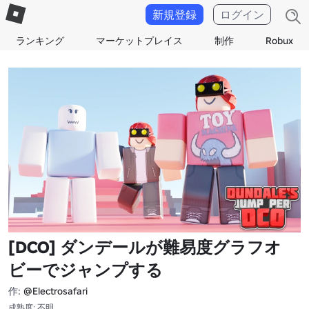
新規登録
ログイン
ランキング
マーケットプレイス
制作
Robux
[DCO] ダンデールが難易度グラフオ
ビーでジャンプする
作:
@Electrosafari
成熟度: 不明