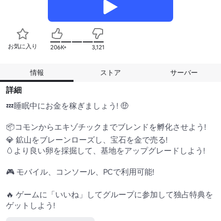
お気に入り
206K+
3,121
情報
ストア
サーバー
詳細
💤睡眠中にお金を稼ぎましょう! 🤑

📦コモンからエキゾチックまでブレンドを孵化させよう!

💎 鉱山をブレーンローズし、宝石を金で売る!

🥚より良い卵を採掘して、基地をアップグレードしよう!

🎮 モバイル、コンソール、PCで利用可能!

🔥 ゲームに「いいね」してグループに参加して独占特典を
ゲットしよう!