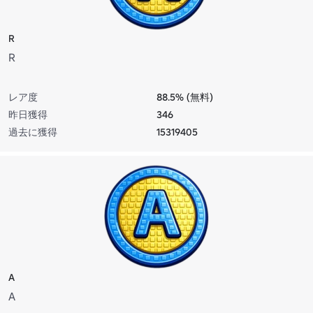
R
R
レア度
88.5% (無料)
昨日獲得
346
過去に獲得
15319405
A
A