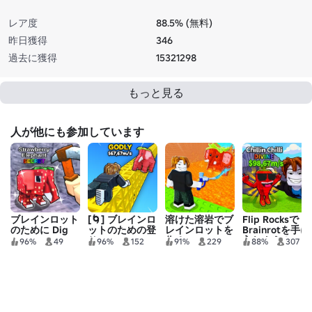
レア度
88.5% (無料)
昨日獲得
346
過去に獲得
15321298
もっと見る
人が他にも参加しています
ブレインロット
[🌀] ブレインロ
溶けた溶岩でブ
Flip Rocksで
のために Dig
ットのための登
レインロットを
Brainrotを手に
Down
り
作る
入れよう！
96%
49
96%
152
91%
229
88%
307