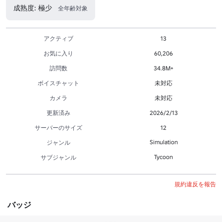
成熟度: 極少
全年齢対象
アクティブ
13
お気に入り
60,206
訪問数
34.8M+
ボイスチャット
未対応
カメラ
未対応
更新済み
2026/2/13
サーバーのサイズ
12
Simulation
ジャンル
Tycoon
サブジャンル
規約違反を報告
バッジ