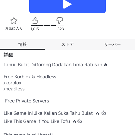
お気に入り
1,015
323
情報
ストア
サーバー
詳細
Tahuu Bulat DiGoreng Dadakan Lima Ratusan 🔥

Free Korblox & Headless

/korblox 

/headless

-Free Private Servers-

Like Game Ini Jika Kalian Suka Tahu Bulat  🔥 👍

Like This Game If You Like Tofu  🔥👍

This game is still beta!!