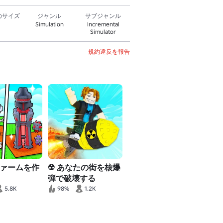
のサイズ
ジャンル
サブジャンル
Simulation
Incremental
Simulator
規約違反を報告
ァームを作
☢️ あなたの街を核爆
弾で破壊する
5.8K
98%
1.2K