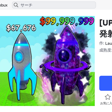
obux
[U
発
作:
Lau
成熟度:
お気に