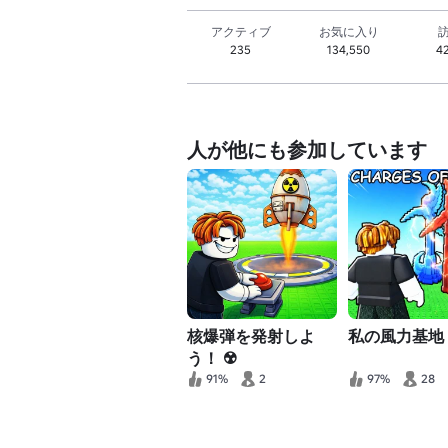
アクティブ
お気に入り
235
134,550
4
人が他にも参加しています
核爆弾を発射しよ
私の風力基地 
う！ ☢️
91%
2
97%
28