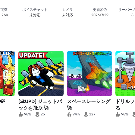
訪問数
ボイスチャット
カメラ
更新済み
サーバー
2.2M+
未対応
未対応
2026/7/29
8
🍃
[🌋UPD] ジェットパ
スペースレーシング
ドリルフ
ックを飛ぶ 🚀
🚀
る
98%
25
94%
227
98%