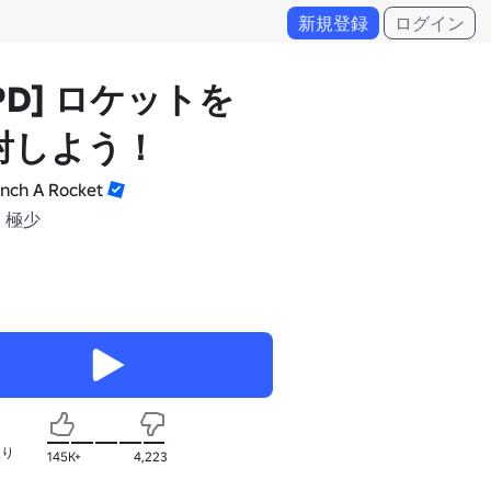
新規登録
ログイン
PD] ロケットを
射しよう！
nch A Rocket
 極少
入り
145K+
4,223