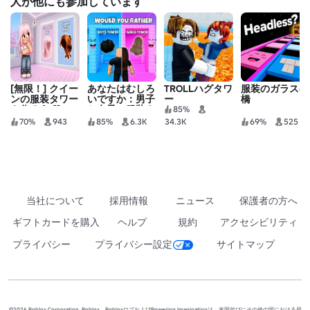
人が他にも参加しています
[無限！] クイー
あなたはむしろ
TROLLハグタワ
服装のガラスの
ンの服装タワー
いですか：男子
ー
橋
を作ろう 💖
と女子の服装タ
85%
ワー！
70%
943
85%
6.3K
34.3K
69%
525
当社について
採用情報
ニュース
保護者の方へ
ギフトカードを購入
ヘルプ
規約
アクセシビリティ
プライバシー
プライバシー設定
サイトマップ
©2026 Roblox Corporation. Roblox、RobloxロゴおよびPowering Imaginationは、米国並びにその他の国における登