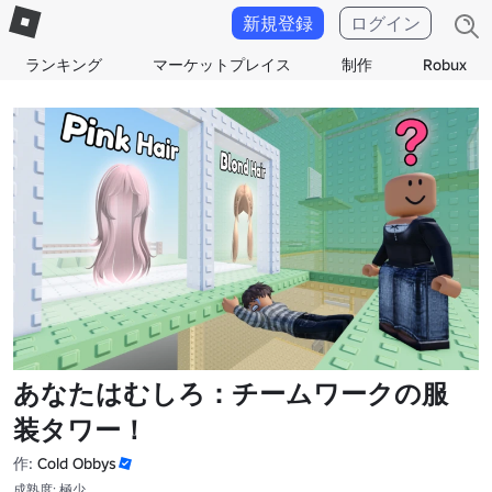
新規登録
ログイン
ランキング
マーケットプレイス
制作
Robux
あなたはむしろ：チームワークの服
装タワー！
作:
Cold Obbys
成熟度: 極少