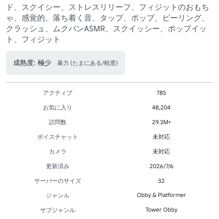
ド、スクイシー、ストレスリリーフ、フィジットのおもち
ゃ、感覚的、落ち着く音、タップ、ポップ、ピーリング、
クラッシュ、ムクバンASMR、スクイッシー、ポップイッ
ト、フィジット 
成熟度: 極少
暴力 (たまにある/軽度)
アクティブ
785
お気に入り
48,204
訪問数
29.3M+
ボイスチャット
未対応
カメラ
未対応
更新済み
2026/7/6
サーバーのサイズ
32
Obby & Platformer
ジャンル
Tower Obby
サブジャンル