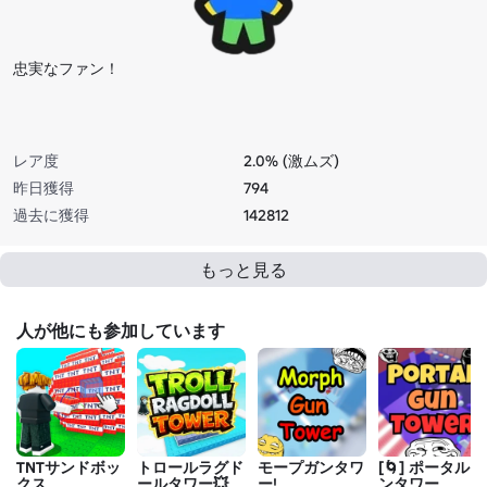
忠実なファン！
レア度
2.0% (激ムズ)
昨日獲得
794
過去に獲得
142812
もっと見る
人が他にも参加しています
TNTサンドボッ
トロールラグド
モープガンタワ
[🌀] ポータルガ
クス
ールタワー💥
ー!
ンタワー