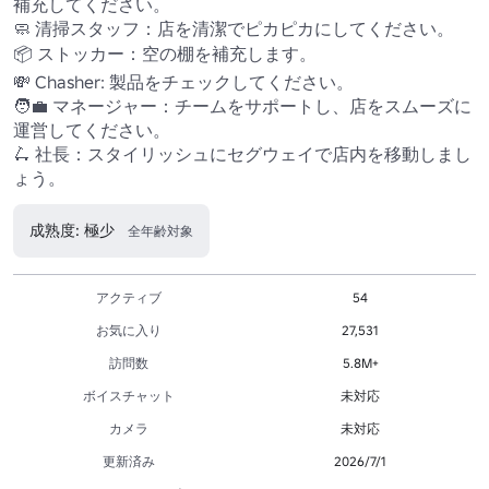
補充してください。 

🧼 清掃スタッフ：店を清潔でピカピカにしてください。

📦 ストッカー：空の棚を補充します。 

💸 Chasher: 製品をチェックしてください。

🧑‍💼 マネージャー：チームをサポートし、店をスムーズに
運営してください。 

🛴 社長：スタイリッシュにセグウェイで店内を移動しまし
ょう。
成熟度: 極少
全年齢対象
アクティブ
54
お気に入り
27,531
訪問数
5.8M+
ボイスチャット
未対応
カメラ
未対応
更新済み
2026/7/1