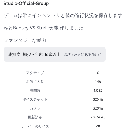
Studio-Official-Group
ゲームは常にインベントリと値の進行状況を保存します

私とBaoJoy VS Studioが制作しました

ファンタジーな暴力
成熟度: 極少 • 年齢 16歳以上
暴力 (たまにある/軽度)
アクティブ
0
お気に入り
146
訪問数
1,052
ボイスチャット
未対応
カメラ
未対応
更新済み
2026/7/5
サーバーのサイズ
20