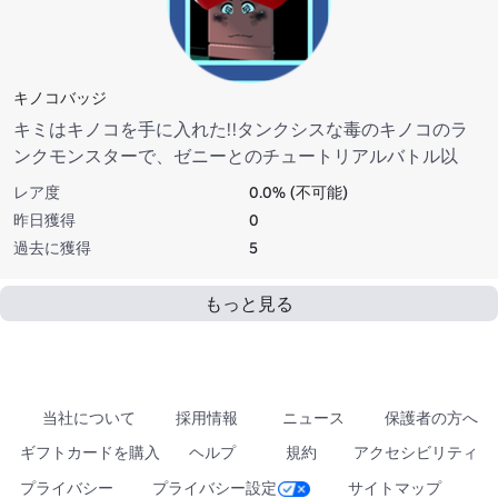
キノコバッジ
キミはキノコを手に入れた!!タンクシスな毒のキノコのラ
ンクモンスターで、ゼニーとのチュートリアルバトル以
来、初めて戦ったランクモンだった。キノコエレメント:フ
レア度
0.0% (不可能)
ローラ高さ:170cm体重:250lb攻撃体:全体トランススピード:
昨日獲得
0
遅い
過去に獲得
5
もっと見る
当社について
採用情報
ニュース
保護者の方へ
ギフトカードを購入
ヘルプ
規約
アクセシビリティ
プライバシー
プライバシー設定
サイトマップ