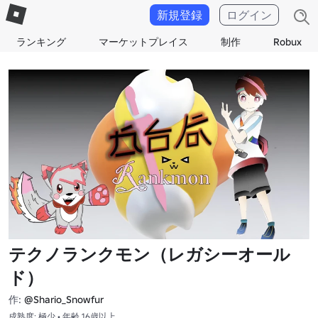
新規登録
ログイン
ランキング
マーケットプレイス
制作
Robux
テクノランクモン（レガシーオール
ド）
作:
@Shario_Snowfur
成熟度: 極少 • 年齢 16歳以上