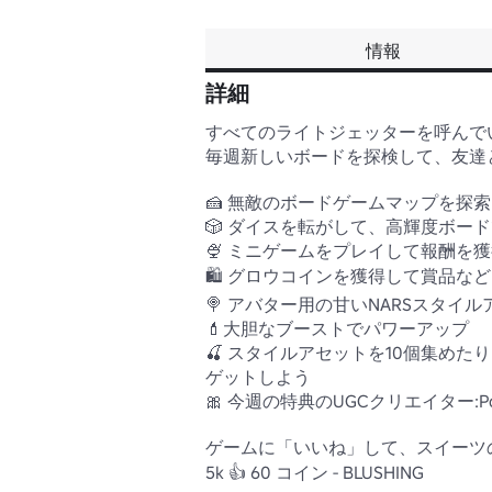
情報
詳細
すべてのライトジェッターを呼んでい
毎週新しいボードを探検して、友達
🍰 無敵のボードゲームマップを探索

🎲 ダイスを転がして、高輝度ボード
🍨 ミニゲームをプレイして報酬を獲
🛍️ グロウコインを獲得して賞品など
🍭 アバター用の甘いNARSスタイ
💄大胆なブーストでパワーアップ

🍒 スタイルアセットを10個集めた
ゲットしよう

🎀 今週の特典のUGCクリエイター:Po
ゲームに「いいね」して、スイーツの
5k 👍 60 コイン - BLUSHING
