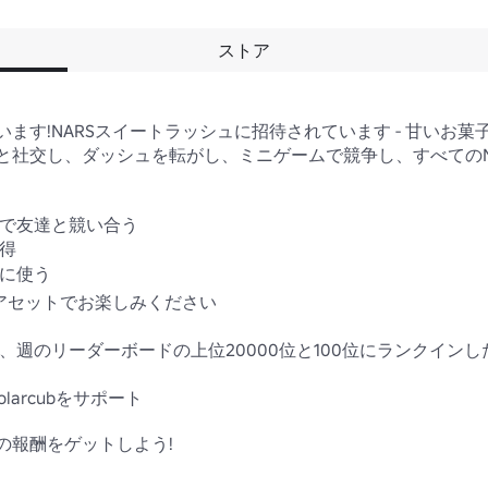
ストア
ます!NARSスイートラッシュに招待されています - 甘いお
と社交し、ダッシュを転がし、ミニゲームで競争し、すべてのNA
で友達と競い合う

得

に使う

ルアセットでお楽しみください

り、週のリーダーボードの上位20000位と100位にランクイン
larcubをサポート

報酬をゲットしよう!
