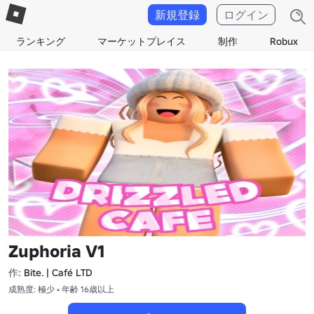
新規登録
ログイン
ランキング
マーケットプレイス
制作
Robux
Zuphoria V1
作:
Bite. | Café LTD
成熟度: 極少 • 年齢 16歳以上