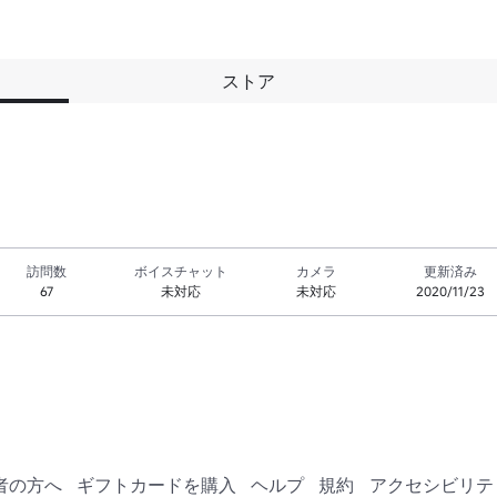
ストア
訪問数
ボイスチャット
カメラ
更新済み
67
未対応
未対応
2020/11/23
者の方へ
ギフトカードを購入
ヘルプ
規約
アクセシビリテ