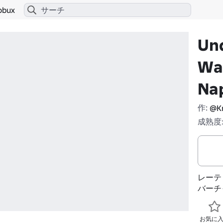
obux
Un
Wa
Na
作:
@Kr
成熟度:
レーテ
バーチ
お気に