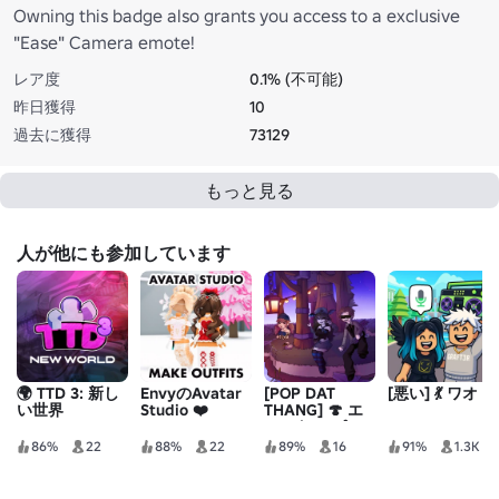
Owning this badge also grants you access to a exclusive
"Ease" Camera emote!
レア度
0.1% (不可能)
昨日獲得
10
過去に獲得
73129
もっと見る
人が他にも参加しています
🌍 TTD 3: 新し
EnvyのAvatar
[POP DAT
[悪い] 💃 ワオ
い世界
Studio ❤️
THANG] 🍄 エ
モートBlox²
86%
22
88%
22
89%
16
91%
1.3K