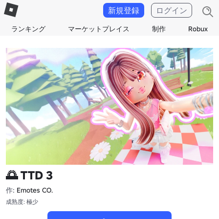
新規登録
ログイン
ランキング
マーケットプレイス
制作
Robux
🌅 TTD 3
作:
Emotes CO.
成熟度: 極少