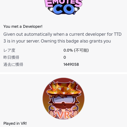
You met a Developer!
Given out automatically when a current developer for TTD
3 is in your server. Owning this badge also grants you
exclusive emotes: "MLG", "Raining Tacos"!
レア度
0.0% (不可能)
昨日獲得
0
過去に獲得
1449058
Played in VR!