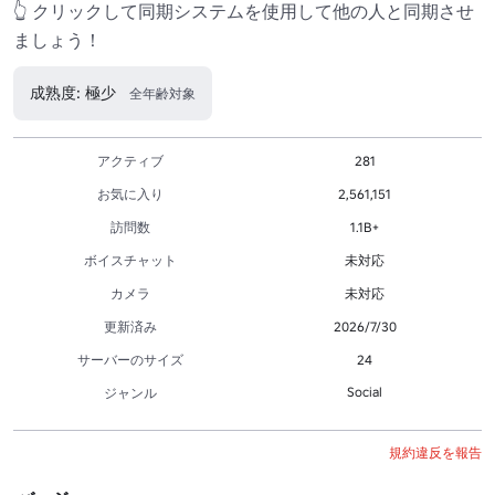
👆 クリックして同期システムを使用して他の人と同期させ
ましょう！ 
成熟度: 極少
全年齢対象
アクティブ
281
お気に入り
2,561,151
訪問数
1.1B+
ボイスチャット
未対応
カメラ
未対応
更新済み
2026/7/30
サーバーのサイズ
24
Social
ジャンル
規約違反を報告