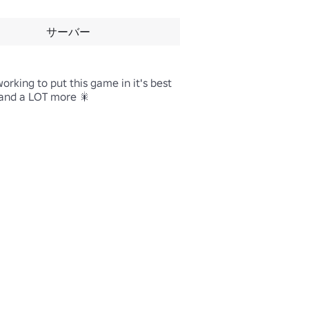
サーバー
ing to put this game in it's best 
and a LOT more 🎇
