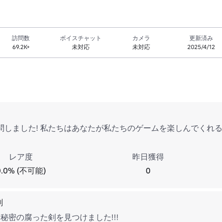
訪問数
ボイスチャット
カメラ
更新済み
69.2K+
未対応
未対応
2025/4/12
問しました! 私たちはあなたが私たちのゲームを楽しんでくれる
レア度
昨日獲得
0.0% (不可能)
0
剣
 秘密の腐った剣を見つけました!!!