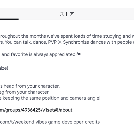
ストア
ughout the months we've spent loads of time studying and work
rs. You can talk, dance, PVP ⚔ Synchronize dances with people 
e and favorite is always appreciated 🌟

ze!

s head from your character.

eg from your character.

le keeping the same position and camera angle!

om/groups/4936425/v1set#!/about