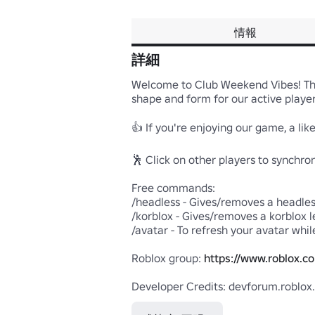
情報
詳細
Welcome to Club Weekend Vibes! Thro
shape and form for our active playe
👍 If you're enjoying our game, a lik
🕺 Click on other players to synchroni
Free commands:

/headless - Gives/removes a headles
/korblox - Gives/removes a korblox l
/avatar - To refresh your avatar whi
Roblox group: 
https://www.roblox.c