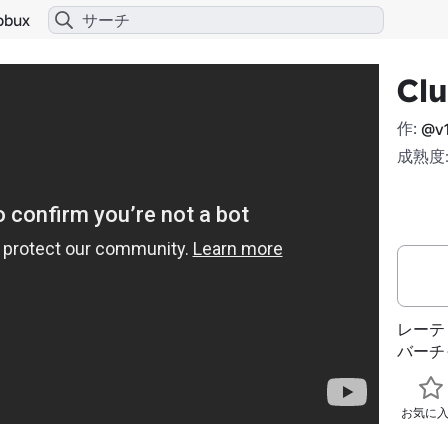
obux
Cl
作:
@v1
成熟度:
レーテ
バーチ
お気に