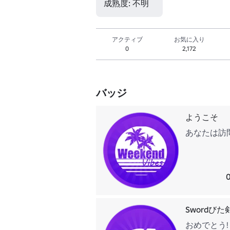
成熟度: 不明
アクティブ
お気に入り
0
2,172
バッジ
ようこそ
あなたは訪
Swordびた
おめでとう!