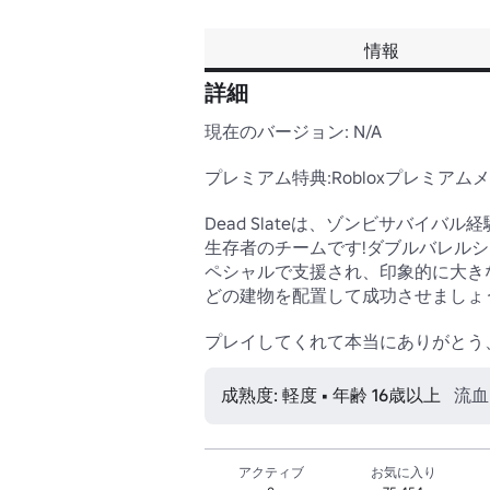
情報
詳細
現在のバージョン: N/A

プレミアム特典:Robloxプレミア
Dead Slateは、ゾンビサバイ
生存者のチームです!ダブルバレル
ペシャルで支援され、印象的に大き
どの建物を配置して成功させましょう
プレイしてくれて本当にありがとう、そし
成熟度: 軽度 • 年齢 16歳以上
流血
アクティブ
お気に入り