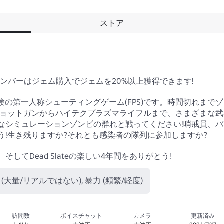
ストア
ムメンバーはジェム購入でジェムを20%以上獲得できます!

バル経験の第一人称シューティングゲーム(FPS)です。時間切れま
ショットガンからハイテクプラズマライフルまで、さまざまな武
なシミュレーションゾンビの群れと戦ってください!哨戒員、
!生き残りますか?それとも感染者の隊列に参加しますか?

てDead Slateの楽しい4年間をありがとう!
 (大量/リアルではない), 暴力 (頻繁/軽度)
訪問数
ボイスチャット
カメラ
更新済み