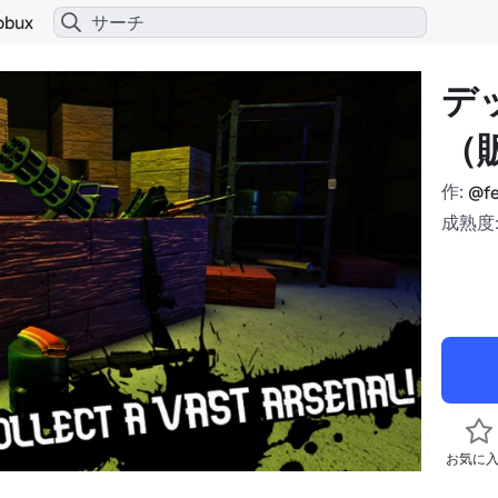
obux
デ
（
作:
@fe
成熟度:
お気に