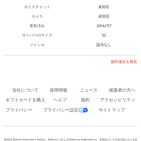
ボイスチャット
未対応
カメラ
未対応
更新済み
2016/7/7
サーバーのサイズ
32
ジャンル
該当なし
規約違反を報告
当社について
採用情報
ニュース
保護者の方へ
ギフトカードを購入
ヘルプ
規約
アクセシビリティ
プライバシー
プライバシー設定
サイトマップ
©2026 Roblox Corporation. Roblox、RobloxロゴおよびPowering Imaginationは、米国並びにその他の国における登