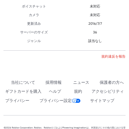
ボイスチャット
未対応
カメラ
未対応
更新済み
2016/7/7
サーバーのサイズ
36
ジャンル
該当なし
規約違反を報告
当社について
採用情報
ニュース
保護者の方へ
ギフトカードを購入
ヘルプ
規約
アクセシビリティ
プライバシー
プライバシー設定
サイトマップ
©2026 Roblox Corporation. Roblox、RobloxロゴおよびPowering Imaginationは、米国並びにその他の国における登