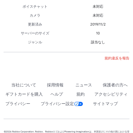
ボイスチャット
未対応
カメラ
未対応
更新済み
2019/11/2
サーバーのサイズ
10
ジャンル
該当なし
規約違反を報告
当社について
採用情報
ニュース
保護者の方へ
ギフトカードを購入
ヘルプ
規約
アクセシビリティ
プライバシー
プライバシー設定
サイトマップ
©2026 Roblox Corporation. Roblox、RobloxロゴおよびPowering Imaginationは、米国並びにその他の国における登