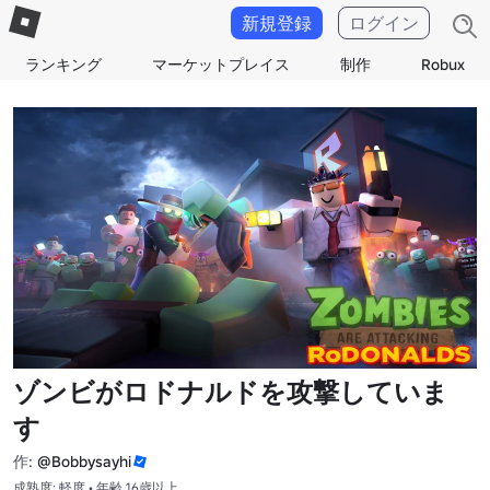
新規登録
ログイン
ランキング
マーケットプレイス
制作
Robux
ゾンビがロドナルドを攻撃していま
す
作:
@Bobbysayhi
成熟度: 軽度 • 年齢 16歳以上