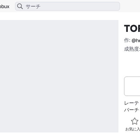
obux
TO
作:
@h
成熟度:
レーテ
バーチ
お気に