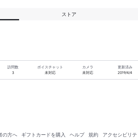
ストア
訪問数
ボイスチャット
カメラ
更新済み
3
未対応
未対応
2019/4/4
者の方へ
ギフトカードを購入
ヘルプ
規約
アクセシビリテ