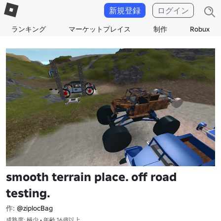
新規登録
ログイン
ランキング
マーケットプレイス
制作
Robux
smooth terrain place. off road
testing.
作:
@ziplocBag
成熟度: 極少 • 年齢 16歳以上