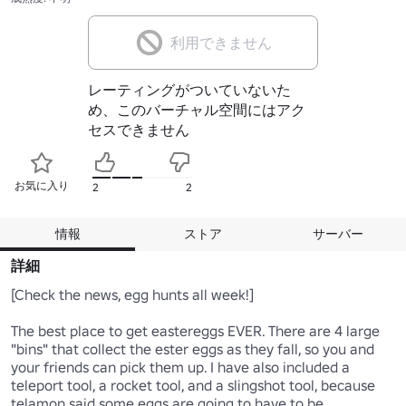
利用できません
レーティングがついていないた
め、このバーチャル空間にはアク
セスできません
お気に入り
2
2
情報
ストア
サーバー
詳細
[Check the news, egg hunts all week!]

The best place to get eastereggs EVER. There are 4 large 
"bins" that collect the ester eggs as they fall, so you and 
your friends can pick them up. I have also included a 
teleport tool, a rocket tool, and a slingshot tool, because 
telamon said some eggs are going to have to be 